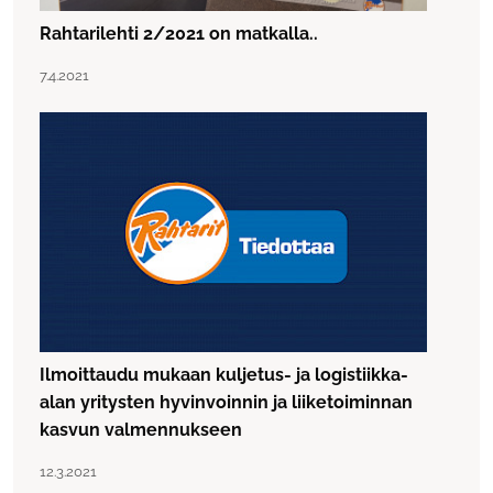
Rahtarilehti 2/2021 on matkalla..
Lue artikkeli "Rahtarilehti 2/2021 on matkalla.."
Julkaistu:
7.4.2021
Ilmoittaudu mukaan kuljetus- ja logistiikka-
alan yritysten hyvinvoinnin ja liiketoiminnan
kasvun valmennukseen
Lue artikkeli "Ilmoittaudu mukaan kuljetus- ja logistiikk
Julkaistu:
12.3.2021