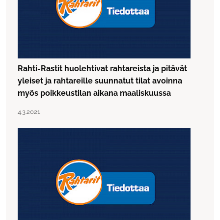
Rahti-Rastit huolehtivat rahtareista ja pitävät
yleiset ja rahtareille suunnatut tilat avoinna
myös poikkeustilan aikana maaliskuussa
Lue artikkeli "Rahti-Rastit huolehtivat rahtareista ja pitä
Julkaistu:
4.3.2021