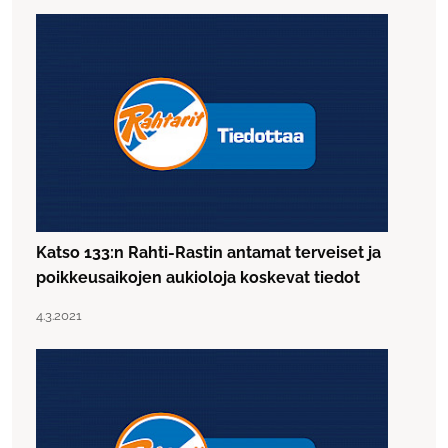
Katso 133:n Rahti-Rastin antamat terveiset ja
poikkeusaikojen aukioloja koskevat tiedot
Lue artikkeli "Katso 133:n Rahti-Rastin antamat terveiset 
Julkaistu:
4.3.2021