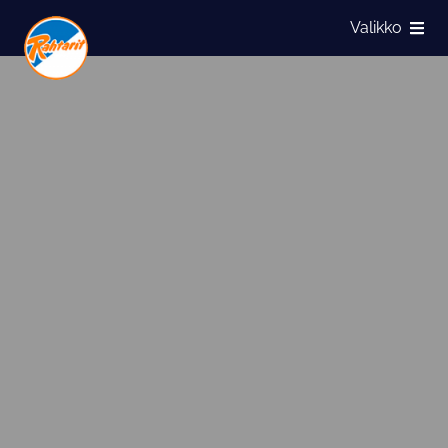
Siirry sivun sisältöön
Valikko
Näytä