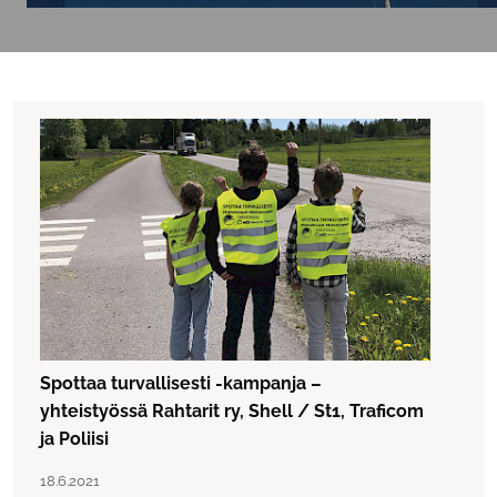
Spottaa turvallisesti -kampanja –
yhteistyössä Rahtarit ry, Shell / St1, Traficom
ja Poliisi
Lue artikkeli "Spottaa turvallisesti -kampanja – yhteistyöss
Julkaistu:
18.6.2021