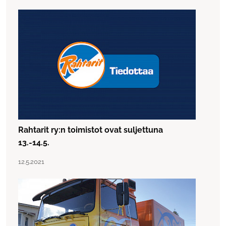
Rahtarit ry:n toimistot ovat suljettuna
13.-14.5.
Lue artikkeli "Rahtarit ry:n toimistot ovat suljettuna 13.-14.
Julkaistu:
12.5.2021