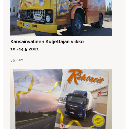
Kansainvälinen Kuljettajan viikko
10.-14.5.2021
Lue artikkeli "Kansainvälinen Kuljettajan viikko 10.-14.5.20
Julkaistu:
5.5.2021