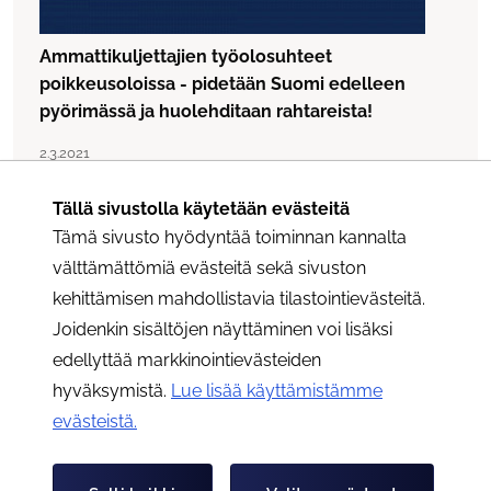
Ammattikuljettajien työolosuhteet
poikkeusoloissa - pidetään Suomi edelleen
pyörimässä ja huolehditaan rahtareista!
Lue artikkeli "Ammattikuljettajien työolosuhteet poikkeu
Julkaistu:
2.3.2021
Tällä sivustolla käytetään evästeitä
Tämä sivusto hyödyntää toiminnan kannalta
välttämättömiä evästeitä sekä sivuston
kehittämisen mahdollistavia tilastointievästeitä.
Joidenkin sisältöjen näyttäminen voi lisäksi
edellyttää markkinointievästeiden
hyväksymistä.
Lue lisää käyttämistämme
evästeistä.​​​​​​
Koronarajoitusten jatkuessa Uudenmaan
alueella myös Rahtarit ry:n toimistojen ovet