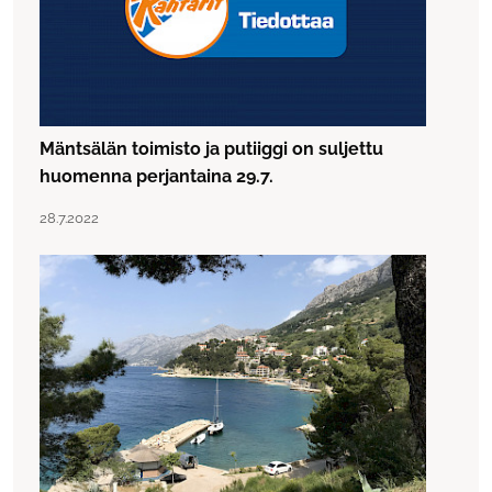
Mäntsälän toimisto ja putiiggi on suljettu
huomenna perjantaina 29.7.
Lue artikkeli "Mäntsälän toimisto ja putiiggi on suljettu 
Julkaistu:
28.7.2022