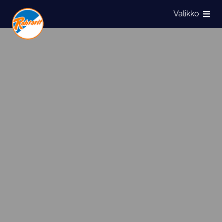
Siirry sivun sisältöön
Valikko
Näytä