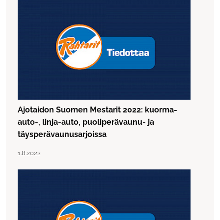
Ajotaidon Suomen Mestarit 2022: kuorma-
auto-, linja-auto, puoliperävaunu- ja
täysperävaunusarjoissa
Lue artikkeli "Ajotaidon Suomen Mestarit 2022: kuorma-a
Julkaistu:
1.8.2022