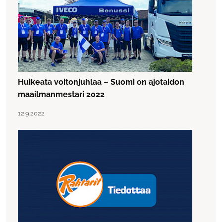
Huikeata voitonjuhlaa – Suomi on ajotaidon
maailmanmestari 2022
Lue artikkeli "Huikeata voitonjuhlaa – Suomi on ajotaid
Julkaistu:
12.9.2022