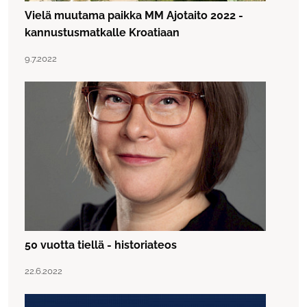
Vielä muutama paikka MM Ajotaito 2022 -
kannustusmatkalle Kroatiaan
Lue artikkeli "Vielä muutama paikka MM Ajotaito 2022 -
Julkaistu:
9.7.2022
50 vuotta tiellä - historiateos
Lue artikkeli "50 vuotta tiellä - historiateos"
Julkaistu:
22.6.2022