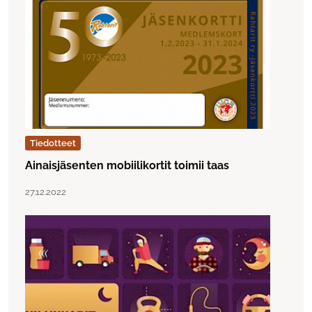
Tiedotteet
Ainaisjäsenten mobiilikortit toimii taas
Lue artikkeli "Ainaisjäsenten mobiilikortit toimii taas"
Julkaistu:
27.12.2022