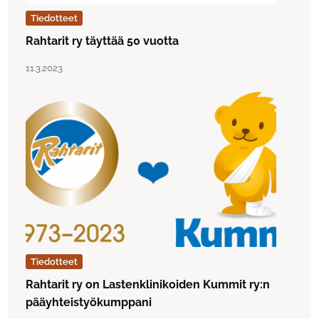
Tiedotteet
Rahtarit ry täyttää 50 vuotta
Lue artikkeli "Rahtarit ry täyttää 50 vuotta"
Julkaistu:
11.3.2023
Tiedotteet
Rahtarit ry on Lastenklinikoiden Kummit ry:n
pääyhteistyökumppani
Lue artikkeli "Rahtarit ry on Lastenklinikoiden Kummit r
Julkaistu: