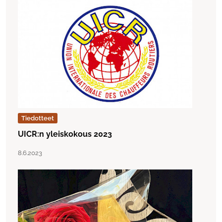
Tiedotteet
UICR:n yleiskokous 2023
Lue artikkeli "UICR:n yleiskokous 2023"
Julkaistu:
8.6.2023