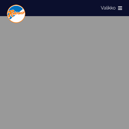
Siirry sivun sisältöön
Valikko
Näytä