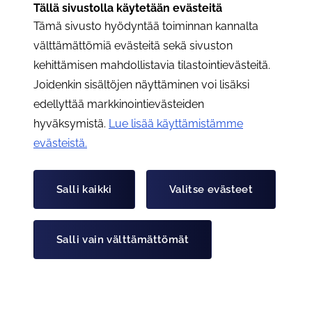
Lue artikkeli "Vuoden 2023 jäsenmaksulaskutus"
Julkaistu:
Tällä sivustolla käytetään evästeitä
13.12.2022
Tämä sivusto hyödyntää toiminnan kannalta
välttämättömiä evästeitä sekä sivuston
kehittämisen mahdollistavia tilastointievästeitä.
Joidenkin sisältöjen näyttäminen voi lisäksi
edellyttää markkinointievästeiden
hyväksymistä.
Lue lisää käyttämistämme
evästeistä.​​​​​​
Salli kaikki
Valitse evästeet
Muutoksia yhdistyksen henkilökunnassa
Lue artikkeli "Muutoksia yhdistyksen henkilökunnassa"
Julkaistu:
13.12.2022
Salli vain välttämättömät