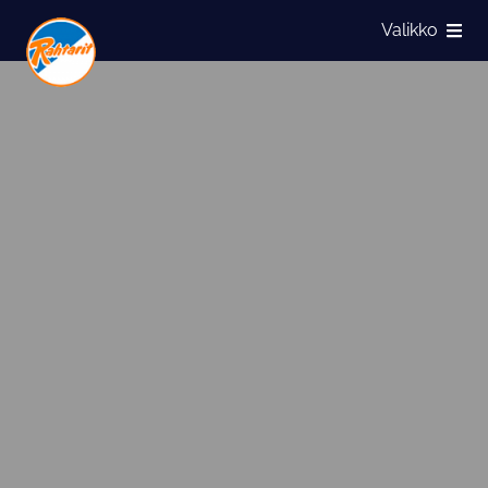
Siirry sivun sisältöön
Valikko
Näytä