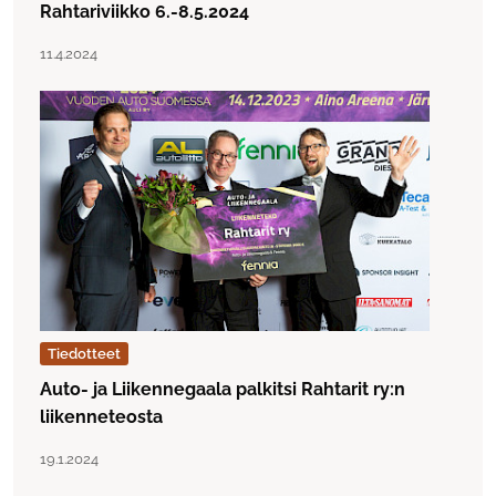
Rahtariviikko 6.-8.5.2024
Lue artikkeli "Rahtariviikko 6.-8.5.2024"
Julkaistu:
11.4.2024
Tiedotteet
Auto- ja Liikennegaala palkitsi Rahtarit ry:n
liikenneteosta
Lue artikkeli "Auto- ja Liikennegaala palkitsi Rahtarit ry:n 
Julkaistu:
19.1.2024