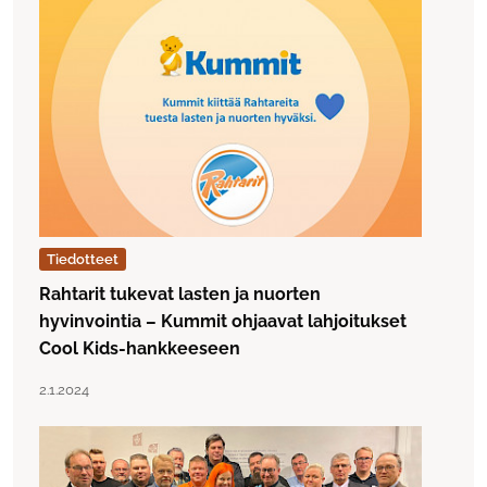
Tiedotteet
Rahtarit tukevat lasten ja nuorten
hyvinvointia – Kummit ohjaavat lahjoitukset
Cool Kids-hankkeeseen
Lue artikkeli "Rahtarit tukevat lasten ja nuorten hyvinv
Julkaistu:
2.1.2024