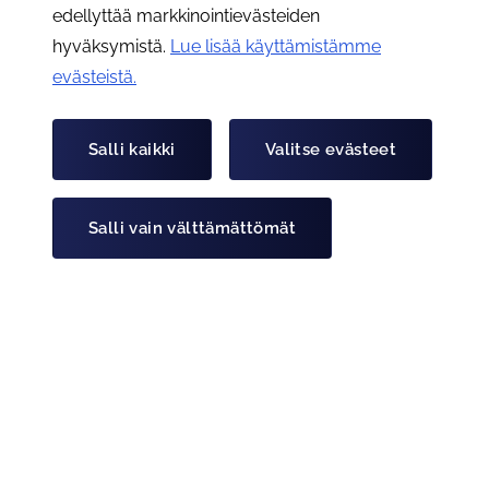
edellyttää markkinointievästeiden
hyväksymistä.
Lue lisää käyttämistämme
evästeistä.​​​​​​
Salli kaikki
Valitse evästeet
Kysely
Kysely kuorma- tai linja-auton
ammattikuljettajan työn houkuttelevuudesta
Salli vain välttämättömät
Lue artikkeli "Kysely kuorma- tai linja-auton ammattikul
Julkaistu:
1.11.2023