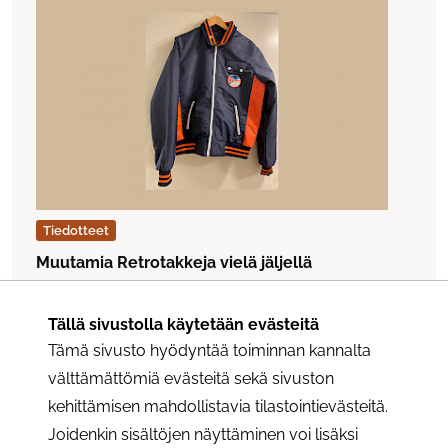
Tiedotteet
Muutamia Retrotakkeja vielä jäljellä
Putiigissa
Lue artikkeli "Muutamia Retrotakkeja vielä jäljellä Putiigi
Julkaistu:
Tällä sivustolla käytetään evästeitä
2.11.2023
Tämä sivusto hyödyntää toiminnan kannalta
välttämättömiä evästeitä sekä sivuston
kehittämisen mahdollistavia tilastointievästeitä.
Joidenkin sisältöjen näyttäminen voi lisäksi